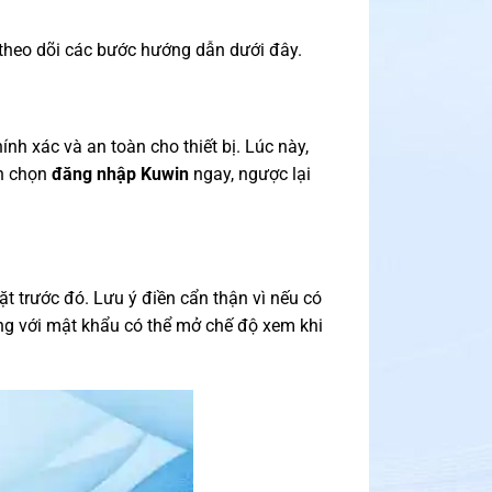
 theo dõi các bước hướng dẫn dưới đây.
h xác và an toàn cho thiết bị. Lúc này,
n chọn
đăng nhập Kuwin
ngay, ngược lại
t trước đó. Lưu ý điền cẩn thận vì nếu có
êng với mật khẩu có thể mở chế độ xem khi