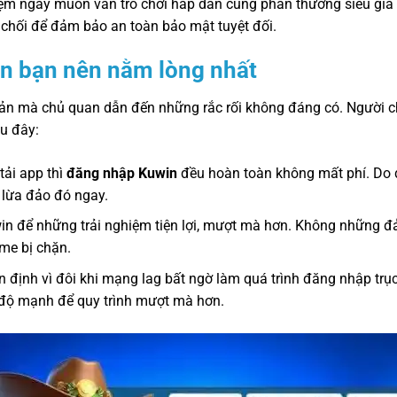
iệm ngay muôn vàn trò chơi hấp dẫn cùng phần thưởng siêu giá t
từ chối để đảm bảo an toàn bảo mật tuyệt đối.
in bạn nên nằm lòng nhất
ản mà chủ quan dẫn đến những rắc rối không đáng có. Người ch
au đây:
tải app thì
đăng nhập Kuwin
đều hoàn toàn không mất phí. Do 
b lừa đảo đó ngay.
in để những trải nghiệm tiện lợi, mượt mà hơn. Không những 
me bị chặn.
định vì đôi khi mạng lag bất ngờ làm quá trình đăng nhập trục 
 độ mạnh để quy trình mượt mà hơn.