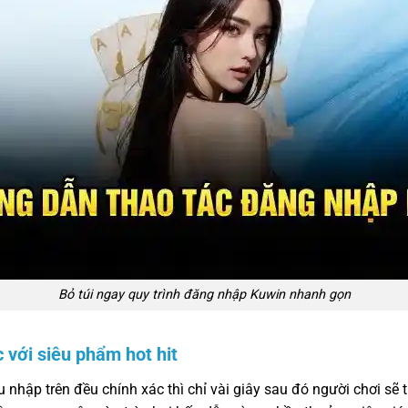
Bỏ túi ngay quy trình đăng nhập Kuwin nhanh gọn
c với siêu phẩm hot hit
 nhập trên đều chính xác thì chỉ vài giây sau đó người chơi sẽ 