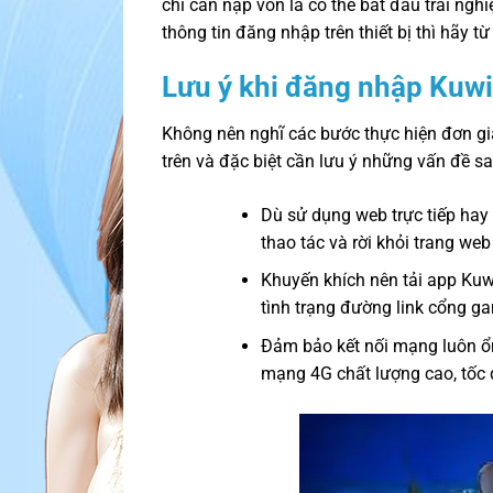
chỉ cần nạp vồn là có thể bắt đầu trải ngh
thông tin đăng nhập trên thiết bị thì hãy 
Lưu ý khi đăng nhập Kuw
Không nên nghĩ các bước thực hiện đơn gi
trên và đặc biệt cần lưu ý những vấn đề s
Dù sử dụng web trực tiếp hay 
thao tác và rời khỏi trang we
Khuyến khích nên tải app Kuw
tình trạng đường link cổng ga
Đảm bảo kết nối mạng luôn ổn 
mạng 4G chất lượng cao, tốc