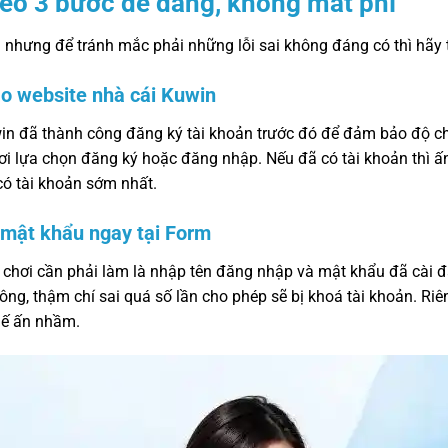
eo 3 bước dễ dàng, không mất phí
 nhưng để tránh mắc phải những lỗi sai không đáng có thì hãy
ào website nhà cái Kuwin
n đã thành công đăng ký tài khoản trước đó để đảm bảo độ chín
hơi lựa chọn đăng ký hoặc đăng nhập. Nếu đã có tài khoản thì ấ
có tài khoản sớm nhất.
 mật khẩu ngay tại Form
 chơi cần phải làm là nhập tên đăng nhập và mật khẩu đã cài đặ
ông, thậm chí sai quá số lần cho phép sẽ bị khoá tài khoản. Ri
hế ấn nhầm.