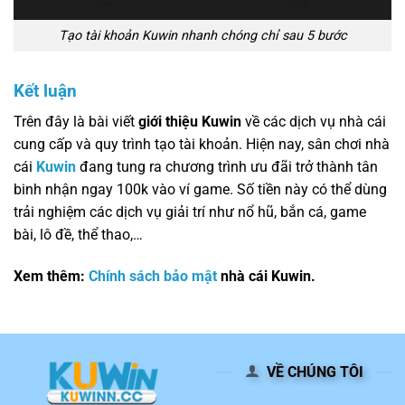
Tạo tài khoản Kuwin nhanh chóng chỉ sau 5 bước
Kết luận
Trên đây là bài viết
giới thiệu Kuwin
về các dịch vụ nhà cái
cung cấp và quy trình tạo tài khoản. Hiện nay, sân chơi nhà
cái
Kuwin
đang tung ra chương trình ưu đãi trở thành tân
binh nhận ngay 100k vào ví game. Số tiền này có thể dùng
trải nghiệm các dịch vụ giải trí như nổ hũ, bắn cá, game
bài, lô đề, thể thao,…
Xem thêm:
Chính sách bảo mật
nhà cái Kuwin.
VỀ CHÚNG TÔI