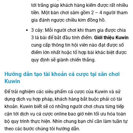
tới trắng giúp khách hàng kiếm được rất nhiều
tiền. Một bàn chơi sâm gồm 2 – 4 người tham
gia đánh ngược chiều kim đồng hồ.
3 cây: Mỗi người chơi khi tham gia được chia
3 lá bài để bắt đầu tính điểm.
Giới thiệu Kuwin
cung cấp thông tin hội viên nào đạt được số
điểm lớn nhất hoặc tổ hợp bài khác biệt được
quy định sẽ giành chiến thắng.
Hướng dẫn tạo tài khoản cá cược tại sân chơi
Kuwin
Để trải nghiệm các siêu phẩm cá cược của Kuwin và sử
dụng dịch vụ hợp pháp, khách hàng bắt buộc phải có tài
khoản. Kuwin biết sẽ có những người chơi chưa từng tiếp
cận tới dịch vụ cá cược online bao giờ nên tối ưu hóa toàn
bộ quy trình thực hiện. Nhìn chung bạn chỉ cần làm tuần tự
theo các bước chúng tôi hướng dẫn.