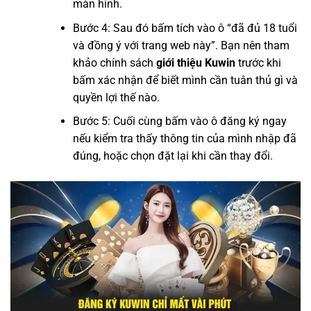
màn hình.
Bước 4: Sau đó bấm tích vào ô “đã đủ 18 tuổi
và đồng ý với trang web này”. Bạn nên tham
khảo chính sách
giới thiệu Kuwin
trước khi
bấm xác nhận để biết mình cần tuân thủ gì và
quyền lợi thế nào.
Bước 5: Cuối cùng bấm vào ô đăng ký ngay
nếu kiểm tra thấy thông tin của mình nhập đã
đúng, hoặc chọn đặt lại khi cần thay đổi.