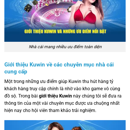
Nhà cái mang nhiều ưu điểm toàn diện
Giới thiệu Kuwin về các chuyên mục nhà cái
cung cấp
Một trong những ưu điểm giúp Kuwin thu hút hàng tỷ
khách hàng truy cập chính là nhờ vào kho game vô cùng
đồ sộ. Trong bài
giới thiệu Kuwin
này chúng tôi sẽ đưa ra
thông tin của một vài chuyên mục được ưa chuộng nhất
hiện nay cho hội viên tham khảo trải nghiệm.