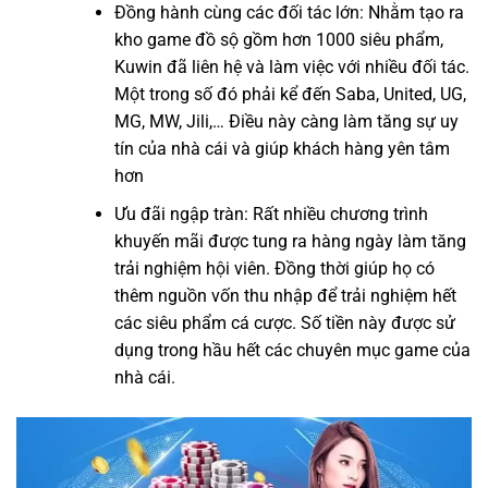
Đồng hành cùng các đối tác lớn: Nhằm tạo ra
kho game đồ sộ gồm hơn 1000 siêu phẩm,
Kuwin đã liên hệ và làm việc với nhiều đối tác.
Một trong số đó phải kể đến Saba, United, UG,
MG, MW, Jili,… Điều này càng làm tăng sự uy
tín của nhà cái và giúp khách hàng yên tâm
hơn
Ưu đãi ngập tràn: Rất nhiều chương trình
khuyến mãi được tung ra hàng ngày làm tăng
trải nghiệm hội viên. Đồng thời giúp họ có
thêm nguồn vốn thu nhập để trải nghiệm hết
các siêu phẩm cá cược. Số tiền này được sử
dụng trong hầu hết các chuyên mục game của
nhà cái.