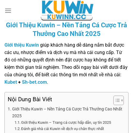
Chuyển
đến
nội
Giới Thiệu Kuwin – Nền Tảng Cá Cược Trả
dung
Thưởng Cao Nhất 2025
Giới thiệu Kuwin
giúp khách hàng dễ dàng nắm bắt được
các ưu, nhược điểm và dịch vụ mà nhà cái cung cấp. Từ
đó có những quyết định nên đặt cược hay không để tiết
kiệm thời gian trải nghiệm. Theo dõi ngay bài viết dưới đây
của chúng tôi, để biết các thông tin mới nhất về nhà cái:
Kubet
+
Sh-bet.com
.
Nội Dung Bài Viết
Giới Thiệu Kuwin – Nền Tảng Cá Cược Trả Thưởng Cao Nhất
2025
Giới thiệu Kuwin – Trang cá cược hấp dẫn, uy tín 2025
Đánh giá nhà cái Kuwin về dịch vụ chân thực nhất