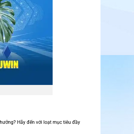
 thưởng? Hãy đến với loạt mục tiêu đầy