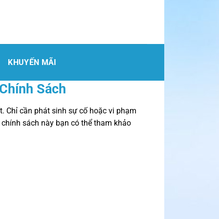
KHUYẾN MÃI
 Chính Sách
. Chỉ cần phát sinh sự cố hoặc vi phạm
về chính sách này bạn có thể tham khảo