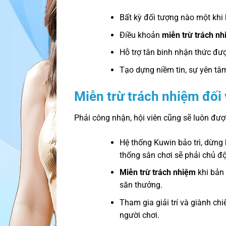
Bất kỳ đối tượng nào một khi
Điều khoản
miễn trừ trách n
Hỗ trợ tân binh nhận thức đượ
Tạo dựng niềm tin, sự yên tâm 
Miễn trừ trách nhiệm đối 
Phải công nhận, hội viên cũng sẽ luôn đượ
Hệ thống Kuwin bảo trì, dừng
thống sân chơi sẽ phải chủ độ
Miễn trừ trách nhiệm
khi bản 
săn thưởng.
Tham gia giải trí và giành ch
người chơi.