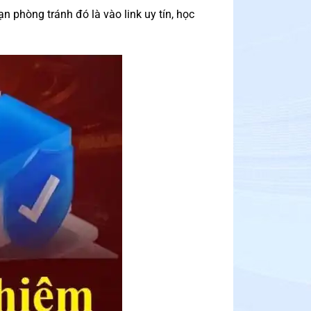
n phòng tránh đó là vào link uy tín, học