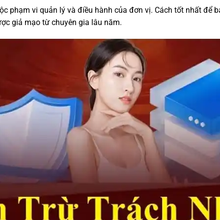
c phạm vi quản lý và điều hành của đơn vị. Cách tốt nhất để bạ
ược giả mạo từ chuyên gia lâu năm.