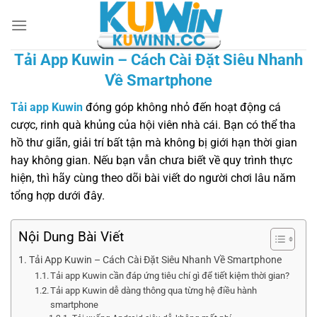
Chuyển
đến
nội
Tải App Kuwin – Cách Cài Đặt Siêu Nhanh
dung
Về Smartphone
Tải app Kuwin
đóng góp không nhỏ đến hoạt động cá
cược, rinh quà khủng của hội viên nhà cái. Bạn có thể tha
hồ thư giãn, giải trí bất tận mà không bị giới hạn thời gian
hay không gian. Nếu bạn vẫn chưa biết về quy trình thực
hiện, thì hãy cùng theo dõi bài viết do người chơi lâu năm
tổng hợp dưới đây.
Nội Dung Bài Viết
Tải App Kuwin – Cách Cài Đặt Siêu Nhanh Về Smartphone
Tải app Kuwin cần đáp ứng tiêu chí gì để tiết kiệm thời gian?
Tải app Kuwin dễ dàng thông qua từng hệ điều hành
smartphone