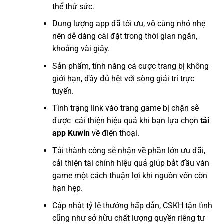
thể thử sức.
Dung lượng app đã tối ưu, vô cùng nhỏ nhẹ
nên dễ dàng cài đặt trong thời gian ngắn,
khoảng vài giây.
Sản phẩm, tính năng cá cược trang bị không
giới hạn, đầy đủ hệt với sòng giải trí trực
tuyến.
Tình trạng link vào trang game bị chặn sẽ
được cải thiện hiệu quả khi bạn lựa chọn
tải
app Kuwin
về điện thoại.
Tải thành công sẽ nhận về phần lớn ưu đãi,
cải thiện tài chính hiệu quả giúp bắt đầu ván
game một cách thuận lợi khi nguồn vốn còn
hạn hẹp.
Cập nhật tỷ lệ thưởng hấp dẫn, CSKH tận tình
cũng như sở hữu chất lượng quyền riêng tư