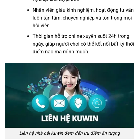
Nhân viên giàu kinh nghiệm, hoạt động tư vấn
luôn tận tâm, chuyên nghiệp và tôn trọng mọi
hội viên.
Thời gian hỗ trợ online xuyên suốt 24h trong
ngày, giúp người chơi có thể kết nối bất kỳ thời
điểm nào mà mình muốn.
Liên hệ nhà cái Kuwin đem đến ưu điểm ấn tượng