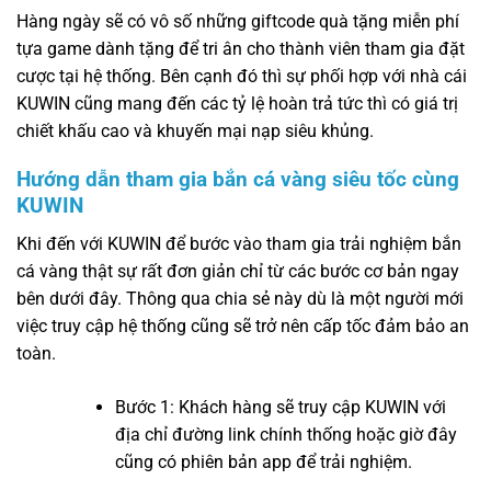
Hàng ngày sẽ có vô số những giftcode quà tặng miễn phí
tựa game dành tặng để tri ân cho thành viên tham gia đặt
cược tại hệ thống. Bên cạnh đó thì sự phối hợp với nhà cái
KUWIN cũng mang đến các tỷ lệ hoàn trả tức thì có giá trị
chiết khấu cao và khuyến mại nạp siêu khủng.
Hướng dẫn tham gia bắn cá vàng siêu tốc cùng
KUWIN
Khi đến với KUWIN để bước vào tham gia trải nghiệm bắn
cá vàng thật sự rất đơn giản chỉ từ các bước cơ bản ngay
bên dưới đây. Thông qua chia sẻ này dù là một người mới
việc truy cập hệ thống cũng sẽ trở nên cấp tốc đảm bảo an
toàn.
Bước 1: Khách hàng sẽ truy cập KUWIN với
địa chỉ đường link chính thống hoặc giờ đây
cũng có phiên bản app để trải nghiệm.