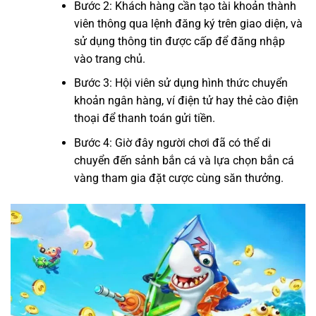
Bước 2: Khách hàng cần tạo tài khoản thành
viên thông qua lệnh đăng ký trên giao diện, và
sử dụng thông tin được cấp để đăng nhập
vào trang chủ.
Bước 3: Hội viên sử dụng hình thức chuyển
khoản ngân hàng, ví điện tử hay thẻ cào điện
thoại để thanh toán gửi tiền.
Bước 4: Giờ đây người chơi đã có thể di
chuyển đến sảnh bắn cá và lựa chọn bắn cá
vàng tham gia đặt cược cùng săn thưởng.