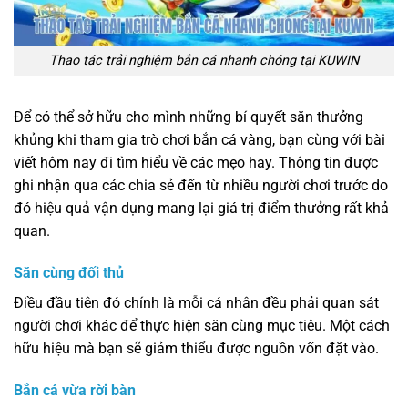
Thao tác trải nghiệm bắn cá nhanh chóng tại KUWIN
Để có thể sở hữu cho mình những bí quyết săn thưởng
khủng khi tham gia trò chơi bắn cá vàng, bạn cùng với bài
viết hôm nay đi tìm hiểu về các mẹo hay. Thông tin được
ghi nhận qua các chia sẻ đến từ nhiều người chơi trước do
đó hiệu quả vận dụng mang lại giá trị điểm thưởng rất khả
quan.
Săn cùng đối thủ
Điều đầu tiên đó chính là mỗi cá nhân đều phải quan sát
người chơi khác để thực hiện săn cùng mục tiêu. Một cách
hữu hiệu mà bạn sẽ giảm thiểu được nguồn vốn đặt vào.
Bắn cá vừa rời bàn