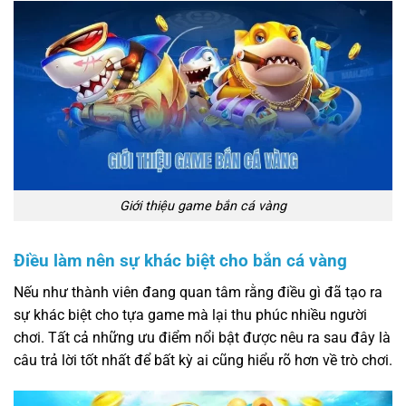
Giới thiệu game bắn cá vàng
Điều làm nên sự khác biệt cho bắn cá vàng
Nếu như thành viên đang quan tâm rằng điều gì đã tạo ra
sự khác biệt cho tựa game mà lại thu phúc nhiều người
chơi. Tất cả những ưu điểm nổi bật được nêu ra sau đây là
câu trả lời tốt nhất để bất kỳ ai cũng hiểu rõ hơn về trò chơi.