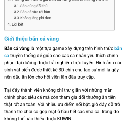
Săn cùng đối thủ
Bắn cá vừa rời bàn
Không lãng phí đạn
Lời kết
Giới thiệu bắn cá vàng
Bắn cá
vàng
là một tựa game xây dựng trên hình thức
bắn
cá
truyền thống để giúp cho các cá nhân yêu thích chinh
phục đại dương được trải nghiệm trực tuyến. Hình ảnh các
sinh vật biển được thiết kế 3D chỉn chu tạo sự mới lạ gây
nên dấu ấn lớn cho hội viên lần đầu truy cập.
Tại đây thành viên không chỉ thư giãn với những màn
chinh phục siêu cá mà còn tham gia đổi thưởng ăn tiền
thật rất an toàn. Với nhiều ưu điểm nổi bật, giờ đây đã trở
thành trò chơi có góp mặt ở hầu hết các nhà cái trong đó
không thể nào thiếu được KUWIN.