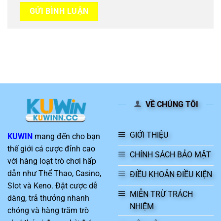
VỀ CHÚNG TÔI
GIỚI THIỆU
KUWIN
mang đến cho bạn
thế giới cá cược đỉnh cao
CHÍNH SÁCH BẢO MẬT
với hàng loạt trò chơi hấp
dẫn như Thể Thao, Casino,
ĐIỀU KHOẢN ĐIỀU KIỆN
Slot và Keno. Đặt cược dễ
MIỄN TRỪ TRÁCH
dàng, trả thưởng nhanh
NHIỆM
chóng và hàng trăm trò