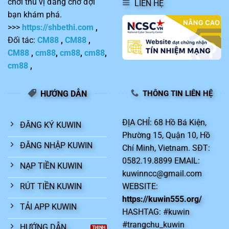
chơi thú vị đang chờ đợi
LIÊN HỆ
bạn khám phá.
>>>
https://shbethi.com
,
Đối tác:
CM88
,
CM88
,
CM88
,
cm88
,
cm88
,
cm88
,
cm88
,
HƯỚNG DẪN
THÔNG TIN LIÊN HỆ
ĐỊA CHỈ: 68 Hồ Bá Kiện,
ĐĂNG KÝ KUWIN
Phường 15, Quận 10, Hồ
ĐĂNG NHẬP KUWIN
Chí Minh, Vietnam. SĐT:
0582.19.8899 EMAIL:
NẠP TIỀN KUWIN
kuwinncc@gmail.com
WEBSITE:
RÚT TIỀN KUWIN
https://kuwin555.org/
TẢI APP KUWIN
HASHTAG: #kuwin
#trangchu_kuwin
HƯỚNG DẪN