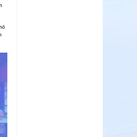
âm
 mô
n