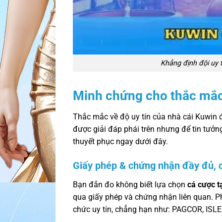
Khẳng định đội uy 
Minh chứng cho thắc mắc 
Thắc mắc về độ uy tín của nhà cái Kuwin đ
được giải đáp phái trên nhưng để tin tưởn
thuyết phục ngay dưới đây.
Giấy phép & chứng nhận đầy đủ, c
Bạn đắn đo không biết lựa chọn
cá cược t
qua giấy phép và chứng nhận liên quan. Ph
chức uy tín, chẳng hạn như: PAGCOR, ISL