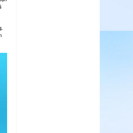
ã
g,
n