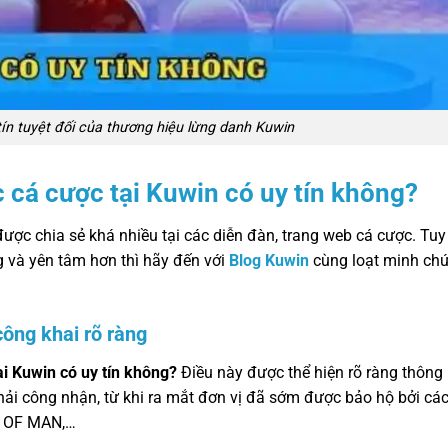
tín tuyệt đối của thương hiệu lừng danh Kuwin
cá cược tại Kuwin có uy tín không?
ược chia sẻ khá nhiều tại các diễn đàn, trang web cá cược. Tuy
g và yên tâm hơn thì hãy đến với
Blog Kuwin
cùng loạt minh ch
ông khai rõ ràng
ại Kuwin có uy tín không?
Điều này được thể hiện rõ ràng thông
ải công nhận, từ khi ra mắt đơn vị đã sớm được bảo hộ bởi các
E OF MAN,…