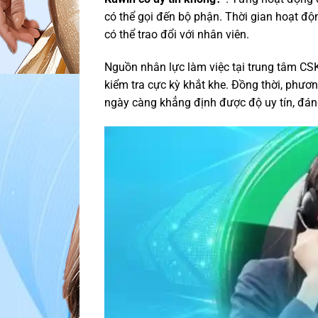
có thể gọi đến bộ phận. Thời gian hoạt động
có thể trao đổi với nhân viên.
Nguồn nhân lực làm việc tại trung tâm CSK
kiểm tra cực kỳ khắt khe. Đồng thời, phươn
ngày càng khẳng định được độ uy tín, đáng