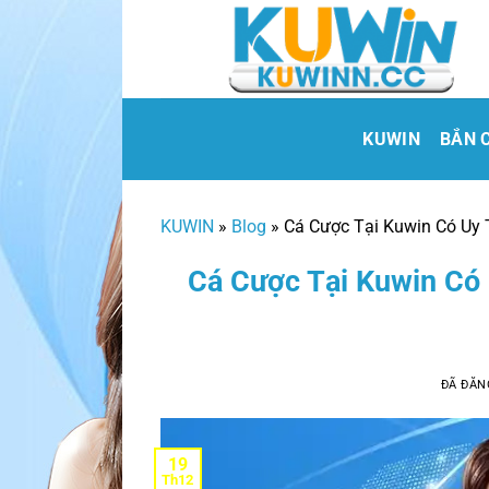
Chuyển
đến
nội
dung
KUWIN
BẮN 
KUWIN
»
Blog
»
Cá Cược Tại Kuwin Có Uy
Cá Cược Tại Kuwin Có
ĐÃ ĐĂN
19
Th12