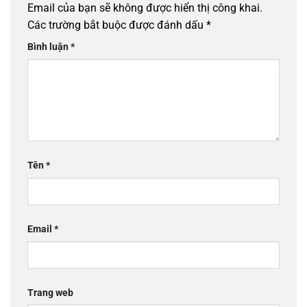
Email của bạn sẽ không được hiển thị công khai.
Các trường bắt buộc được đánh dấu
*
Bình luận
*
Tên
*
Email
*
Trang web