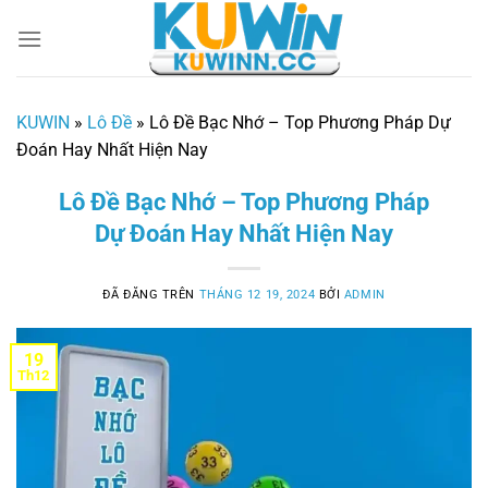
Chuyển
đến
nội
dung
KUWIN
»
Lô Đề
»
Lô Đề Bạc Nhớ – Top Phương Pháp Dự
Đoán Hay Nhất Hiện Nay
Lô Đề Bạc Nhớ – Top Phương Pháp
Dự Đoán Hay Nhất Hiện Nay
ĐÃ ĐĂNG TRÊN
THÁNG 12 19, 2024
BỞI
ADMIN
19
Th12