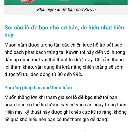
Khái niệm lô đề bạc nhớ Kuwin
Soi cầu lô đề bạc nhớ cơ bản, dễ hiểu nhất hiện
nay
Muốn nắm được tường tận các chiến lược hỗ trợ bắt bạc
nhớ bách phát bách trúng tại Kuwin thì hãy đến với hướng
dẫn áp dụng một vài thủ thuật từ dưới đây. Chỉ cần thuận
lợi tham khảo, vận dụng thì khả năng chiến thắng sẽ sớm
được tối ưu, dao động từ 80 đến 99%.
Phương pháp bạc nhớ theo tuần
Muốn thắng lớn khi tham gia soi
lô đề bạc nhớ
thì bạn
hoàn toàn có thể tin tưởng căn cứ vào các ngày trong tuần.
Hiện nay, kỹ thuật này được ghi chép cực kỳ rõ ràng, không
hề quá khó hiểu nên bạn có thể tham gia dễ dàng: