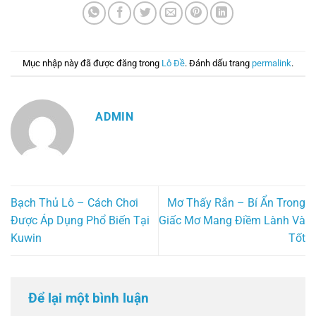
Mục nhập này đã được đăng trong
Lô Đề
. Đánh dấu trang
permalink
.
ADMIN
Bạch Thủ Lô – Cách Chơi
Mơ Thấy Rắn – Bí Ẩn Trong
Được Áp Dụng Phổ Biến Tại
Giấc Mơ Mang Điềm Lành Và
Kuwin
Tốt
Để lại một bình luận