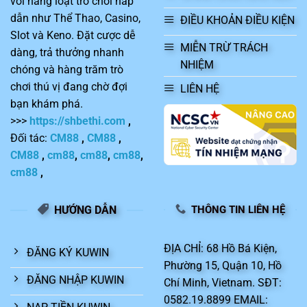
với hàng loạt trò chơi hấp
dẫn như Thể Thao, Casino,
ĐIỀU KHOẢN ĐIỀU KIỆN
Slot và Keno. Đặt cược dễ
MIỄN TRỪ TRÁCH
dàng, trả thưởng nhanh
NHIỆM
chóng và hàng trăm trò
chơi thú vị đang chờ đợi
LIÊN HỆ
bạn khám phá.
>>>
https://shbethi.com
,
Đối tác:
CM88
,
CM88
,
CM88
,
cm88
,
cm88
,
cm88
,
cm88
,
HƯỚNG DẪN
THÔNG TIN LIÊN HỆ
ĐỊA CHỈ: 68 Hồ Bá Kiện,
ĐĂNG KÝ KUWIN
Phường 15, Quận 10, Hồ
ĐĂNG NHẬP KUWIN
Chí Minh, Vietnam. SĐT:
0582.19.8899 EMAIL: