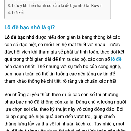
Lưu ý khi tiến hành soi cầu lô đề bạc nhớ tại Kuwin
Lời kết
Lô đề bạc nhớ là gì?
Lô đề bạc nhớ
được hiểu đơn giản là bảng thống kê các
con số đặc biệt, có mối liên hệ mật thiết với nhau. Trước
đây, hội viên khi tham gia sẽ phải tự tính toán, theo dõi kết
quả trong thời gian dài để tìm ra các bộ, các con số
lô đề
nên đánh nhất. Thế nhưng với sự tiến bộ của công nghệ,
bạn hoàn toàn có thể tin tưởng các nền tảng uy tín để
tham khảo thống kê chi tiết, rõ ràng và chuẩn xác nhất.
Với những ai yêu thích theo đuổi các con số thì phương
pháp bạc nhớ đã không còn xa lạ. Đáng chú ý, lượng người
lựa chọn soi cầu theo kỹ thuật này vô cùng đông đảo. Bởi
lối áp dụng dễ, hiệu quả đem đến vượt trội, giúp chiến
thắng lừng lẫy và thu về lợi nhuận kếch xù. Tuy nhiên, một