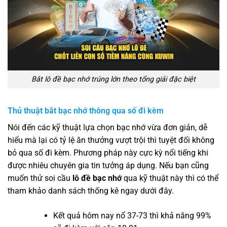
Bắt lô đề bạc nhớ trúng lớn theo tổng giải đặc biệt
Thủ thuật bắt bạc nhớ thông qua số đi kèm
Nói đến các kỹ thuật lựa chọn bạc nhớ vừa đơn giản, dễ
hiểu mà lại có tỷ lệ ăn thưởng vượt trội thì tuyệt đối không
bỏ qua số đi kèm. Phương pháp này cực kỳ nổi tiếng khi
được nhiêu chuyên gia tin tưởng áp dụng. Nếu bạn cũng
muốn thử soi cầu
lô đề bạc nhớ
qua kỹ thuật này thì có thể
tham khảo danh sách thống kê ngay dưới đây.
Kết quả hôm nay nổ 37-73 thì khả năng 99%