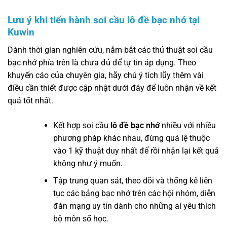
Lưu ý khi tiến hành soi cầu lô đề bạc nhớ tại
Kuwin
Dành thời gian nghiên cứu, nắm bắt các thủ thuật soi cầu
bạc nhớ phía trên là chưa đủ để tự tin áp dụng. Theo
khuyến cáo của chuyên gia, hãy chú ý tích lũy thêm vài
điều cần thiết được cập nhật dưới đây để luôn nhận về kết
quả tốt nhất.
Kết hợp soi cầu
lô đề bạc nhớ
nhiều với nhiều
phương pháp khác nhau, đừng quá lệ thuộc
vào 1 kỹ thuật duy nhất để rồi nhận lại kết quả
không như ý muốn.
Tập trung quan sát, theo dõi và thống kê liên
tục các bảng bạc nhớ trên các hội nhóm, diễn
đàn mạng uy tín dành cho những ai yêu thích
bộ môn số học.