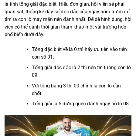
là tính tổng giải đặc biệt. Hiểu đơn giản, hội viên sẽ phải
quan sát, thống kê dãy số độc đắc của ngày hôm trước để
tìm ra con lô may mắn nên đánh nhất. Để dễ hình dung, hội
viên có thể dành thời gian tham khảo một vài trường hợp
phổ biến dưới đây.
Tổng đặc biệt về là 0 thì hãy ưu tiên vào tiền
con số 01.
Tổng giải độc đắc là 2 thì nên tin tưởng con lô
09.
Với tổng bằng 3 thì 00 chính là con lô cần
chốt.
Tổng giải là 5 đừng quên đánh ngày bộ lô 08.