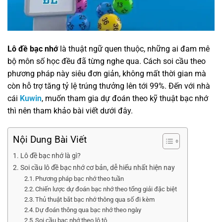
Lô đề bạc nhớ
là thuật ngữ quen thuộc, những ai đam mê
bộ môn số học đều đã từng nghe qua. Cách soi cầu theo
phương pháp này siêu đơn giản, không mất thời gian mà
còn hỗ trợ tăng tỷ lệ trúng thưởng lên tới 99%. Đến với nhà
cái
Kuwin
, muốn tham gia dự đoán theo kỹ thuật bạc nhớ
thì nên tham khảo bài viết dưới đây.
Nội Dung Bài Viết
Lô đề bạc nhớ là gì?
Soi cầu lô đề bạc nhớ cơ bản, dễ hiểu nhất hiện nay
Phương pháp bạc nhớ theo tuần
Chiến lược dự đoán bạc nhớ theo tổng giải đặc biệt
Thủ thuật bắt bạc nhớ thông qua số đi kèm
Dự đoán thông qua bạc nhớ theo ngày
Soi cầu bạc nhớ theo lô tô