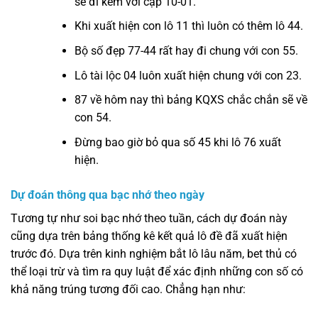
sẽ đi kèm với cặp 10-01.
Khi xuất hiện con lô 11 thì luôn có thêm lô 44.
Bộ số đẹp 77-44 rất hay đi chung với con 55.
Lô tài lộc 04 luôn xuất hiện chung với con 23.
87 về hôm nay thì bảng KQXS chắc chắn sẽ về
con 54.
Đừng bao giờ bỏ qua số 45 khi lô 76 xuất
hiện.
Dự đoán thông qua bạc nhớ theo ngày
Tương tự như soi bạc nhớ theo tuần, cách dự đoán này
cũng dựa trên bảng thống kê kết quả lô đề đã xuất hiện
trước đó. Dựa trên kinh nghiệm bắt lô lâu năm, bet thủ có
thể loại trừ và tìm ra quy luật để xác định những con số có
khả năng trúng tương đối cao. Chẳng hạn như: