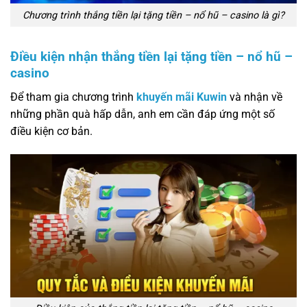
Chương trình thắng tiền lại tặng tiền – nổ hũ – casino là gì?
Điều kiện nhận thắng tiền lại tặng tiền – nổ hũ –
casino
Để tham gia chương trình
khuyến mãi Kuwin
và nhận về
những phần quà hấp dẫn, anh em cần đáp ứng một số
điều kiện cơ bản.