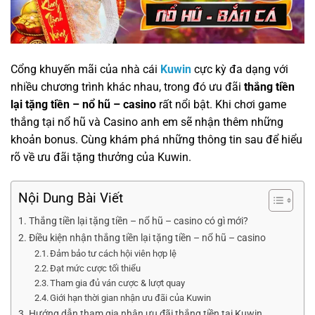
Cổng khuyến mãi của nhà cái
Kuwin
cực kỳ đa dạng với
nhiều chương trình khác nhau, trong đó ưu đãi
thắng tiền
lại tặng tiền – nổ hũ – casino
rất nổi bật. Khi chơi game
thắng tại nổ hũ và Casino anh em sẽ nhận thêm những
khoản bonus. Cùng khám phá những thông tin sau để hiểu
rõ về ưu đãi tặng thưởng của Kuwin.
Nội Dung Bài Viết
Thắng tiền lại tặng tiền – nổ hũ – casino có gì mới?
Điều kiện nhận thắng tiền lại tặng tiền – nổ hũ – casino
Đảm bảo tư cách hội viên hợp lệ
Đạt mức cược tối thiểu
Tham gia đủ ván cược & lượt quay
Giới hạn thời gian nhận ưu đãi của Kuwin
Hướng dẫn tham gia nhận ưu đãi thắng tiền tại Kuwin