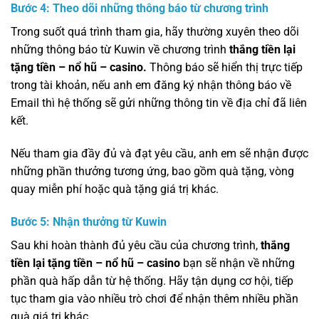
Bước 4: Theo dõi những thông báo từ chương trình
Trong suốt quá trình tham gia, hãy thường xuyên theo dõi
những thông báo từ Kuwin về chương trình
thắng tiền lại
tặng tiền – nổ hũ – casino.
Thông báo sẽ hiển thị trực tiếp
trong tài khoản, nếu anh em đăng ký nhận thông báo về
Email thì hệ thống sẽ gửi những thông tin về địa chỉ đã liên
kết.
Nếu tham gia đầy đủ và đạt yêu cầu, anh em sẽ nhận được
những phần thưởng tương ứng, bao gồm quà tặng, vòng
quay miễn phí hoặc quà tặng giá trị khác.
Bước 5: Nhận thưởng từ Kuwin
Sau khi hoàn thành đủ yêu cầu của chương trình,
thắng
tiền lại tặng tiền – nổ hũ – casino
bạn sẽ nhận về những
phần quà hấp dẫn từ hệ thống. Hãy tận dụng cơ hội, tiếp
tục tham gia vào nhiều trò chơi để nhận thêm nhiều phần
quà giá trị khác.