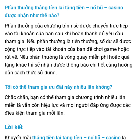
Phần thưởng thắng tiền lại tặng tiền – nổ hũ – casino
được nhận như thế nào?
Phần thưởng của chương trình sẽ được chuyển trực tiếp
vào tài khoản của bạn sau khi hoàn thành đủ yêu cầu
tham gia. Nếu phần thưởng là tiền thưởng, số dư sẽ được
cộng trực tiếp vào tài khoản của bạn để chơi game hoặc
rút về. Nếu phần thưởng là vòng quay miễn phí hoặc quà
tặng khác thì sẽ nhận được thông báo chi tiết cùng hướng
dẫn cách thức sử dụng.
Tôi có thể tham gia ưu đãi này nhiều lần không?
Chắc chắn, bạn có thể tham gia chương trình nhiều lần
miễn là vẫn còn hiệu lực và mọi người đáp ứng được các
điều kiện tham gia mỗi lần.
Lời kết
Khuyến mãi
thắng tiền lại tặng tiền – nổ hũ – casino
là