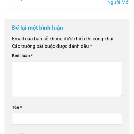
Người Mới
Để lại một bình luận
Email của bạn sẽ không được hiển thị công khai.
Các trường bắt buộc được đánh dấu
*
Bình luận
*
Tên
*