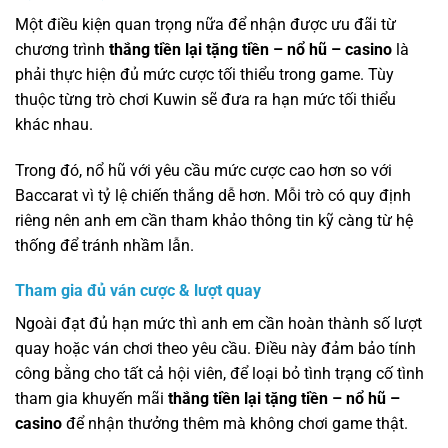
Một điều kiện quan trọng nữa để nhận được ưu đãi từ
chương trình
thắng tiền lại tặng tiền – nổ hũ – casino
là
phải thực hiện đủ mức cược tối thiểu trong game. Tùy
thuộc từng trò chơi Kuwin sẽ đưa ra hạn mức tối thiểu
khác nhau.
Trong đó, nổ hũ với yêu cầu mức cược cao hơn so với
Baccarat vì tỷ lệ chiến thắng dễ hơn. Mỗi trò có quy định
riêng nên anh em cần tham khảo thông tin kỹ càng từ hệ
thống để tránh nhầm lẫn.
Tham gia đủ ván cược & lượt quay
Ngoài đạt đủ hạn mức thì anh em cần hoàn thành số lượt
quay hoặc ván chơi theo yêu cầu. Điều này đảm bảo tính
công bằng cho tất cả hội viên, để loại bỏ tình trạng cố tình
tham gia khuyến mãi
thắng tiền lại tặng tiền – nổ hũ –
casino
để nhận thưởng thêm mà không chơi game thật.