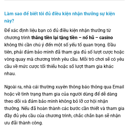
Làm sao để biết tôi đủ điều kiện nhận thưởng sự kiện
này?
Để xác định liệu bạn có đủ điều kiện nhận thưởng từ
chương trình
thắng tiền lại tặng tiền – nổ hũ – casino
không thì cần chú ý đến một số yếu tố quan trọng. Đầu
tiên, phải đảm bảo mình đã tham gia đủ số lượt cược hoặc
vòng quay mà chương trình yêu cầu. Mỗi trò chơi sẽ có yêu
cầu về mức cược tối thiểu hoặc số lượt tham gia khác
nhau.
Ngoài ra, nhà cái thường xuyên thông báo thông qua Email
hoặc về tình trạng tham gia của người dùng để dễ dàng
theo dõi và đảm bảo mình không bỏ lỡ cơ hội nhận
thưởng. Nếu đã hoàn thành các bước cần thiết và tham gia
đầy đủ yêu cầu của chương trình, chắc chắn bạn sẽ nhận
ưu đãi thành công.