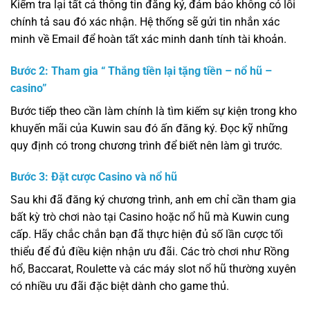
Kiểm tra lại tất cả thông tin đăng ký, đảm bảo không có lỗi
chính tả sau đó xác nhận. Hệ thống sẽ gửi tin nhắn xác
minh về Email để hoàn tất xác minh danh tính tài khoản.
Bước 2: Tham gia “ Thắng tiền lại tặng tiền – nổ hũ –
casino”
Bước tiếp theo cần làm chính là tìm kiếm sự kiện trong kho
khuyến mãi của Kuwin sau đó ấn đăng ký. Đọc kỹ những
quy định có trong chương trình để biết nên làm gì trước.
Bước 3: Đặt cược Casino và nổ hũ
Sau khi đã đăng ký chương trình, anh em chỉ cần tham gia
bất kỳ trò chơi nào tại Casino hoặc nổ hũ mà Kuwin cung
cấp. Hãy chắc chắn bạn đã thực hiện đủ số lần cược tối
thiểu để đủ điều kiện nhận ưu đãi. Các trò chơi như Rồng
hổ, Baccarat, Roulette và các máy slot nổ hũ thường xuyên
có nhiều ưu đãi đặc biệt dành cho game thủ.