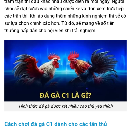
trăm trận thi đấu khác nhau được diễn ra mỗi ngày. Người
chơi sẽ đặt cược vào những chiến kê và đón xem trực tiếp
các trận thi. Khi áp dụng thêm những kinh nghiệm thì sẽ có
sự lựa chọn chính xác hơn. Từ đó, sẽ mang về số tiền
thưởng hấp dẫn cho hội viên khi trải nghiệm.
Hình thức đá gà được rất nhiều cao thủ yêu thích
Cách chơi đá gà C1 dành cho các tân thủ