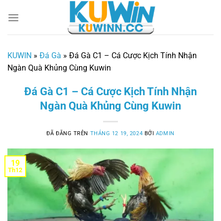
Chuyển
đến
nội
dung
KUWIN
»
Đá Gà
»
Đá Gà C1 – Cá Cược Kịch Tính Nhận
Ngàn Quà Khủng Cùng Kuwin
Đá Gà C1 – Cá Cược Kịch Tính Nhận
Ngàn Quà Khủng Cùng Kuwin
ĐÃ ĐĂNG TRÊN
THÁNG 12 19, 2024
BỞI
ADMIN
19
Th12