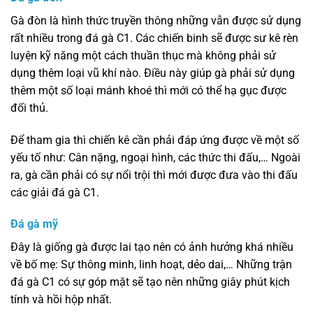
Gà đòn là hình thức truyền thông những vẫn được sử dụng
rất nhiều trong đá gà C1. Các chiến binh sẽ được sư kê rèn
luyện kỹ năng một cách thuần thục mà không phải sử
dụng thêm loại vũ khí nào. Điều này giúp gà phải sử dụng
thêm một số loại mánh khoé thì mới có thể hạ gục được
đối thủ.
Để tham gia thì chiến kê cần phải đáp ứng được về một số
yếu tố như: Cân nặng, ngoại hình, các thức thi đấu,… Ngoài
ra, gà cần phải có sự nổi trội thì mới được đưa vào thi đấu
các giải đá gà C1.
Đá gà mỹ
Đây là giống gà được lai tạo nên có ảnh hưởng khá nhiều
về bố mẹ: Sự thông minh, linh hoạt, dẻo dai,… Những trận
đá gà C1 có sự góp mặt sẽ tạo nên những giây phút kịch
tính và hồi hộp nhất.