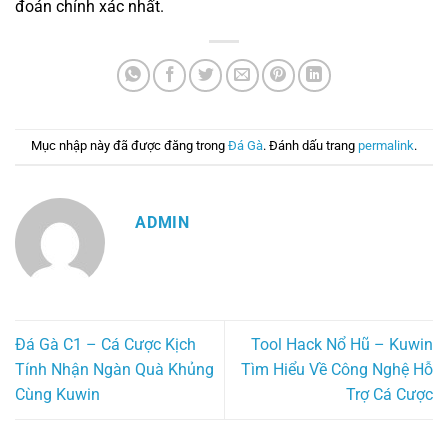
đoán chính xác nhất.
Mục nhập này đã được đăng trong
Đá Gà
. Đánh dấu trang
permalink
.
ADMIN
Đá Gà C1 – Cá Cược Kịch
Tool Hack Nổ Hũ – Kuwin
Tính Nhận Ngàn Quà Khủng
Tìm Hiểu Về Công Nghệ Hỗ
Cùng Kuwin
Trợ Cá Cược